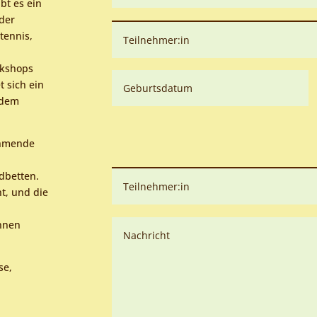
bt es ein
oder
htennis,
rkshops
 sich ein
rdem
ehmende
ldbetten.
t, und die
nnen
se,