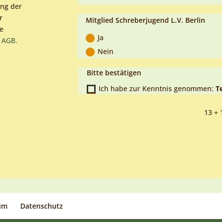
ung der
r
Mitglied Schreberjugend L.V. Berlin
ie
Ja
 AGB.
Nein
Bitte bestätigen
Ich habe zur Kenntnis genommen:
T
13 + 
um
Datenschutz