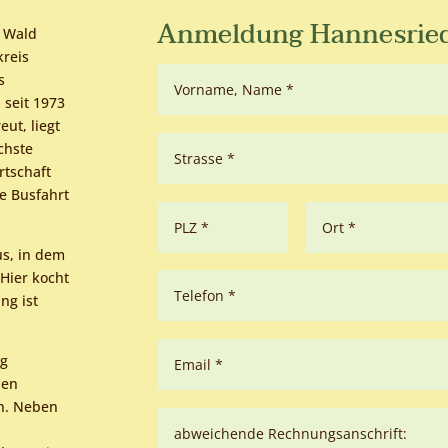
Anmeldung Hannesried 
r Wald
kreis
s
seit 1973
ut, liegt
chste
rtschaft
e Busfahrt
us, in dem
Hier kocht
ng ist
ng
den
en. Neben