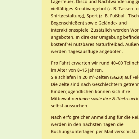
Lagerfeuer, Disco und Nachtwanderung gi
vielfältiges Kreativangebot (z. B. Tassen- 
Shirtgestaltung), Sport (z. B. Fußball, Tisc
Bogenschießen) sowie Gelände- und
Interaktionsspiele. Zusätzlich werden Wo
angeboten. In direkter Umgebung befindet
kostenfrei nutzbares Naturfreibad. Auße
werden Tagesausflüge angeboten.
Pro Fahrt erwarten wir rund 40–60 Teiln
im Alter von 8–15 Jahren.
Sie schlafen in 20 m²-Zelten (SG20) auf Fe
Die Zelte sind nach Geschlechtern getrenn
Kinder/Jugendlichen können sich ihre
Mitbewohner
innen sowie ihre Zeltbetreuer
i
selbst aussuchen.
Nach erfolgreicher Anmeldung für die Rei
werden in den nächsten Tagen die
Buchungsunterlagen per Mail verschickt.