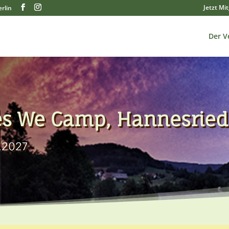
Jetzt Mi
rlin
Der V
s We Camp, Hannesried
7.2027