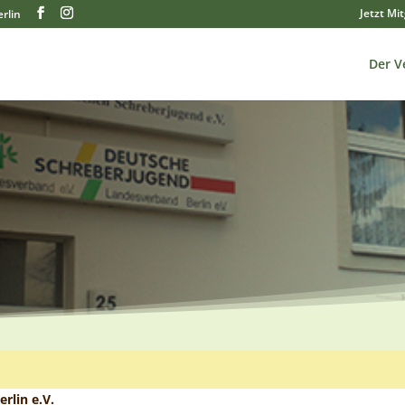
Jetzt Mi
rlin
Der V
rlin e.V.