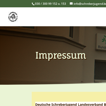
030 / 300 99 152 o. 153
info@schreberjugend.be
Impressum
Deutsche Schreberjugend Landesverband Be